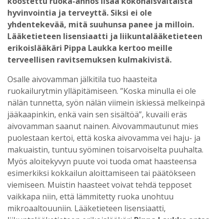
koostettu ruoka-annos lisää kokonaisvaltaista
hyvinvointia ja terveyttä. Siksi ei ole
yhdentekevää, mitä suuhunsa panee ja milloin.
Lääketieteen lisensiaatti ja liikuntalääketieteen
erikoislääkäri Pippa Laukka kertoo meille
terveellisen ravitsemuksen kulmakivistä.
Osalle aivovamman jälkitila tuo haasteita
ruokailurytmin ylläpitämiseen. ”Koska minulla ei ole
nälän tunnetta, syön nälän viimein iskiessä melkeinpä
jääkaapinkin, enkä vain sen sisältöä”, kuvaili eräs
aivovamman saanut nainen. Aivovammautunut mies
puolestaan kertoi, että koska aivovamma vei haju- ja
makuaistin, tuntuu syöminen toisarvoiselta puuhalta.
Myös aloitekyvyn puute voi tuoda omat haasteensa
esimerkiksi kokkailun aloittamiseen tai päätökseen
viemiseen. Muistin haasteet voivat tehdä tepposet
vaikkapa niin, että lämmitetty ruoka unohtuu
mikroaaltouuniin. Lääketieteen lisensiaatti,