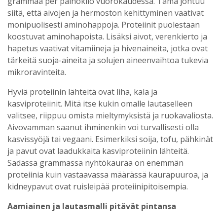
grammaa per painokilo vuorokaudessa. Tämä johtuu
siitä, että aivojen ja hermoston kehittyminen vaativat
monipuolisesti aminohappoja. Proteiinit puolestaan
koostuvat aminohapoista. Lisäksi aivot, verenkierto ja
hapetus vaativat vitamiineja ja hivenaineita, jotka ovat
tärkeitä suoja-aineita ja solujen aineenvaihtoa tukevia
mikroravinteita.
Hyviä proteiinin lähteitä ovat liha, kala ja
kasviproteiinit. Mitä itse kukin omalle lautaselleen
valitsee, riippuu omista mieltymyksistä ja ruokavaliosta.
Aivovamman saanut ihminenkin voi turvallisesti olla
kasvissyöjä tai vegaani. Esimerkiksi soija, tofu, pähkinät
ja pavut ovat laadukkaita kasviproteiinin lähteitä.
Sadassa grammassa nyhtökauraa on enemmän
proteiinia kuin vastaavassa määrässä kaurapuuroa, ja
kidneypavut ovat ruisleipää proteiinipitoisempia.
Aamiainen ja lautasmalli pitävät pintansa