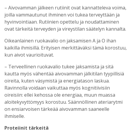
– Aivovamman jälkeen rutiinit ovat kannatteleva voima,
joilla vammautunut ihminen voi tukea terveyttään ja
hyvinvointiaan. Rutiinien opettelu ja noudattaminen
ovat tärkeitä terveyden ja vireystilan säätelyn kannalta.
Oikeanlainen ruokavalio on jaksamisen A ja O ihan
kaikilla ihmisillä. Erityisen merkittäväksi tämä korostuu,
kun aivot vaurioituvat.
– Terveellinen ruokavalio tukee jaksamista ja sitä
kautta myös vähentää aivovamman jälkitilan tyypillisiä
oireita, kuten väsymistä ja energiatason laskua.
Ravinnolla voidaan vaikuttaa myös kognitiivisiin
oireisiin: ellei kehossa ole energiaa, muun muassa
aloitekyvyttömyys korostuu. Säännöllinen ateriarytmi
on ensiarvoisen tärkeää aivovamman saaneelle
ihmiselle.
Proteiinit tärkeitä