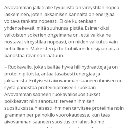
Aivovamman jälkitilalle tyypillistä on vireystilan nopea
laskeminen, joten jaksamisen kannalta on energiaa
voitava tankata nopeasti. Ei ole kuitenkaan
yhdentekevää, mitä suuhunsa pistää. Esimerkiksi
valkoisten sokerien ongelmana on, että vaikka ne
nostavat vireystilaa nopeasti, on niiden vaikutus vain
hetkellinen. Makeisten ja höttöhiilareiden sijaan pitää
panostaa ravinnon laatuun.
– Ruokavalio, joka sisältää hyviä hiilihydraatteja ja on
proteiinipitoista, antaa tasaisesti energiaa ja
jaksamista. Erityisesti aivovamman saaneen ihmisen on
syytä panostaa proteiinipitoiseen ruokaan.
Aivovamman saaneen ruokavaliosuositukset
poikkeavat niin sanotusti terveen ihmisen
suosituksista. Yleisesti ihminen tarvitsee proteiinia noin
gramman per painokilo vuorokaudessa, kun taas
aivovamman saaneen suositus on lähes kolme