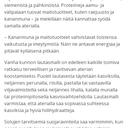
siemenistä ja pähkinöistä. Proteiineja aamu- ja
välipalaan tuovat maitotuotteet, kuten raejuusto ja
kananmuna – ja mielellään näitä kannattaa syödä
samalla aterialla.
– Kananmuna ja maitotuotteet vahvistavat toistensa
vaikutusta ja imeytymistä. Näin ne antavat energiaa ja
pitävät kylläisenä pitkään.
Vanha kunnon lautasmalli on edelleen kaikille toimiva
ratkaisu terveellisen ja ravitsevan aterian
koostamiseksi. Puolet lautasesta täytetään kasviksilla,
neljännes perunalla, riisillä, pastalla tai vastaavilla
viljavalmisteilla sekä neljännes lihalla, kalalla munalla
tai proteiinipitoisella kasvisvaihtoehdolla. Lautasmalli
varmistaa, että aterialla saa sopivassa suhteessa
kasviksia ja hyviä hiilihydraatteja.
Solujen tarvitsemia suojaravinteita saa varmimmin, kun