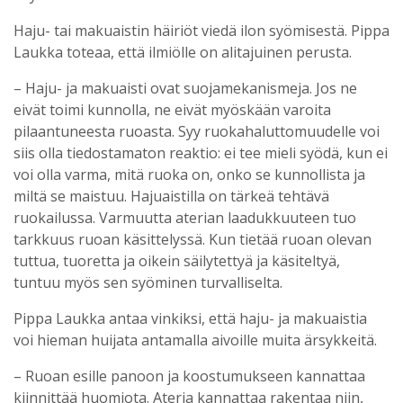
Haju- tai makuaistin häiriöt viedä ilon syömisestä. Pippa
Laukka toteaa, että ilmiölle on alitajuinen perusta.
– Haju- ja makuaisti ovat suojamekanismeja. Jos ne
eivät toimi kunnolla, ne eivät myöskään varoita
pilaantuneesta ruoasta. Syy ruokahaluttomuudelle voi
siis olla tiedostamaton reaktio: ei tee mieli syödä, kun ei
voi olla varma, mitä ruoka on, onko se kunnollista ja
miltä se maistuu. Hajuaistilla on tärkeä tehtävä
ruokailussa. Varmuutta aterian laadukkuuteen tuo
tarkkuus ruoan käsittelyssä. Kun tietää ruoan olevan
tuttua, tuoretta ja oikein säilytettyä ja käsiteltyä,
tuntuu myös sen syöminen turvalliselta.
Pippa Laukka antaa vinkiksi, että haju- ja makuaistia
voi hieman huijata antamalla aivoille muita ärsykkeitä.
– Ruoan esille panoon ja koostumukseen kannattaa
kiinnittää huomiota. Ateria kannattaa rakentaa niin,