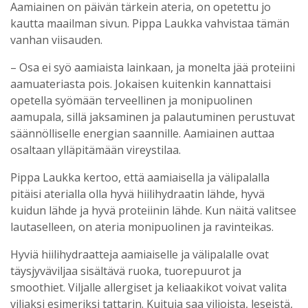
Aamiainen on päivän tärkein ateria, on opetettu jo
kautta maailman sivun. Pippa Laukka vahvistaa tämän
vanhan viisauden.
– Osa ei syö aamiaista lainkaan, ja monelta jää proteiini
aamuateriasta pois. Jokaisen kuitenkin kannattaisi
opetella syömään terveellinen ja monipuolinen
aamupala, sillä jaksaminen ja palautuminen perustuvat
säännölliselle energian saannille. Aamiainen auttaa
osaltaan ylläpitämään vireystilaa.
Pippa Laukka kertoo, että aamiaisella ja välipalalla
pitäisi aterialla olla hyvä hiilihydraatin lähde, hyvä
kuidun lähde ja hyvä proteiinin lähde. Kun näitä valitsee
lautaselleen, on ateria monipuolinen ja ravinteikas.
Hyviä hiilihydraatteja aamiaiselle ja välipalalle ovat
täysjyväviljaa sisältävä ruoka, tuorepuurot ja
smoothiet. Viljalle allergiset ja keliaakikot voivat valita
viljaksi esimeriksi tattarin. Kuituja saa viljoista, leseistä,