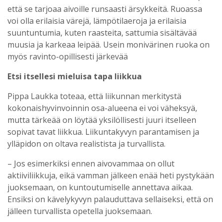
että se tarjoaa aivoille runsaasti ärsykkeitä. Ruoassa
voi olla erilaisia värejä, lämpötilaeroja ja erilaisia
suuntuntumia, kuten raasteita, sattumia sisältävää
muusia ja karkeaa leipää. Usein monivärinen ruoka on
myös ravinto-opillisesti järkevää
Etsi itsellesi mieluisa tapa liikkua
Pippa Laukka toteaa, että liikunnan merkitystä
kokonaishyvinvoinnin osa-alueena ei voi väheksyä,
mutta tärkeää on löytää yksilöllisesti juuri itselleen
sopivat tavat liikkua. Liikuntakyvyn parantamisen ja
ylläpidon on oltava realistista ja turvallista.
– Jos esimerkiksi ennen aivovammaa on ollut
aktiiviliikkuja, eikä vamman jälkeen enää heti pystykään
juoksemaan, on kuntoutumiselle annettava aikaa.
Ensiksi on kävelykyvyn palauduttava sellaiseksi, että on
jälleen turvallista opetella juoksemaan.