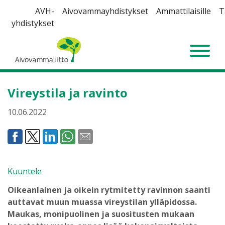
Siirry
AVH-
Aivovammayhdistykset
Ammattilaisille
T
sisältöön
yhdistykset
Aivovammaliitto
Vireystila ja ravinto
10.06.2022
Kuuntele
Oikeanlainen ja oikein rytmitetty ravinnon saanti
auttavat muun muassa vireystilan ylläpidossa.
Maukas, monipuolinen ja suositusten mukaan