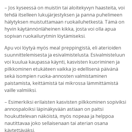
– Jos kyseessä on muistin tai aloitekyvyn haasteita, voi
tehdä itselleen lukujärjestyksen ja panna puhelimeen
hälytyksen muistuttamaan ruokailuhetkestä. Tämä on
hyvin käytännönläheinen kikka, josta voi olla apua
sopivan ruokailurytmin löytämiseksi.
Apu voi löytyä myös meal preppingistä, eli aterioiden
suunnittelemisesta ja esivalmistelusta. Esivalmisteluun
voi kuulua kaupassa käynti, kasvisten kuoriminen ja
pilkkominen etukäteen vaikka jo edellisenä päivänä
sekä isompien ruoka-annosten valmistaminen
paistamista, keittämistä tai mikrossa lämmittämistä
vaille valmiiksi.
– Esimerkiksi erilaisten kasvisten pilkkominen sopiviksi
annospaloiksi läpinäkyvään astiaan on paitsi
houkuttelevan näköistä, myös nopeaa ja helppoa
nautittavaa joko sellaisenaan tai aterian osana
käytettäväksi.