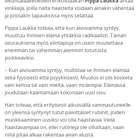
liikuntalääketieteen erikoislääkäri
Pippa Laukka
antaa
vinkkejä, joilla näitä haasteita voidaan ainakin vähentää
ja joissakin tapauksissa myös selättää.
Pippa Laukka toteaa, että kun aivovamma syntyy,
muuttuu ihmisen elämä yhtäkkiä radikaalisti. Tämän
seurauksena myös elintapoja on usein muutettava
enemmän tai vähemmän aiemmin totutusta
poikkeaviksi.
– Kun aivovamma syntyy, mullistaa se ihmisen elämää
sekä fyysisesti että psyykkisesti. Muutos ei siis kosketa
vain kehoa tai vain mieltä, vaan molempia. Elämässä
joudutaan kääntämään kokonaan uusi sivu.
Hän toteaa, että erityisesti aikuisiällä vammautuneelle
on yleensä syntynyt tutut päivittäiset rutiinit, joiden
muokkaaminen uusiksi voi olla haastavaa. Vielä
haastavampaa on, ellei rutiineja ole ollutkaan, vaan
niitä pitää alkaa rakentaa aivan alusta.