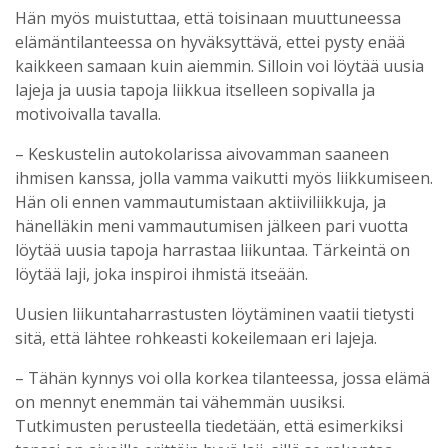
Hän myös muistuttaa, että toisinaan muuttuneessa
elämäntilanteessa on hyväksyttävä, ettei pysty enää
kaikkeen samaan kuin aiemmin. Silloin voi löytää uusia
lajeja ja uusia tapoja liikkua itselleen sopivalla ja
motivoivalla tavalla.
– Keskustelin autokolarissa aivovamman saaneen
ihmisen kanssa, jolla vamma vaikutti myös liikkumiseen.
Hän oli ennen vammautumistaan aktiiviliikkuja, ja
hänelläkin meni vammautumisen jälkeen pari vuotta
löytää uusia tapoja harrastaa liikuntaa. Tärkeintä on
löytää laji, joka inspiroi ihmistä itseään.
Uusien liikuntaharrastusten löytäminen vaatii tietysti
sitä, että lähtee rohkeasti kokeilemaan eri lajeja.
– Tähän kynnys voi olla korkea tilanteessa, jossa elämä
on mennyt enemmän tai vähemmän uusiksi.
Tutkimusten perusteella tiedetään, että esimerkiksi