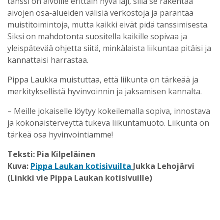
tanssi on aivoille erittäin hyvä laji, sillä se rakentaa
aivojen osa-alueiden välisiä verkostoja ja parantaa
muistitoimintoja, mutta kaikki eivät pidä tanssimisesta.
Siksi on mahdotonta suositella kaikille sopivaa ja
yleispätevää ohjetta siitä, minkälaista liikuntaa pitäisi ja
kannattaisi harrastaa.
Pippa Laukka muistuttaa, että liikunta on tärkeää ja
merkityksellistä hyvinvoinnin ja jaksamisen kannalta.
– Meille jokaiselle löytyy kokeilemalla sopiva, innostava
ja kokonaisterveyttä tukeva liikuntamuoto. Liikunta on
tärkeä osa hyvinvointiamme!
Teksti: Pia Kilpeläinen
Kuva:
Pippa Laukan kotisivuilta
Jukka Lehojärvi
(Linkki vie Pippa Laukan kotisivuille)