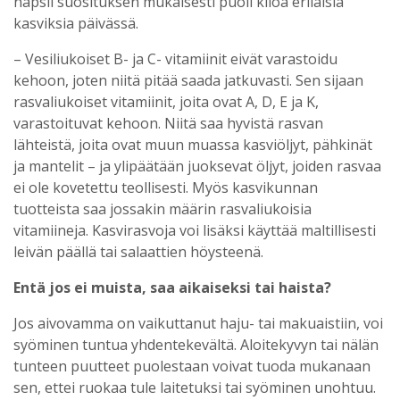
napsii suosituksen mukaisesti puoli kiloa erilaisia
kasviksia päivässä.
– Vesiliukoiset B- ja C- vitamiinit eivät varastoidu
kehoon, joten niitä pitää saada jatkuvasti. Sen sijaan
rasvaliukoiset vitamiinit, joita ovat A, D, E ja K,
varastoituvat kehoon. Niitä saa hyvistä rasvan
lähteistä, joita ovat muun muassa kasviöljyt, pähkinät
ja mantelit – ja ylipäätään juoksevat öljyt, joiden rasvaa
ei ole kovetettu teollisesti. Myös kasvikunnan
tuotteista saa jossakin määrin rasvaliukoisia
vitamiineja. Kasvirasvoja voi lisäksi käyttää maltillisesti
leivän päällä tai salaattien höysteenä.
Entä jos ei muista, saa aikaiseksi tai haista?
Jos aivovamma on vaikuttanut haju- tai makuaistiin, voi
syöminen tuntua yhdentekevältä. Aloitekyvyn tai nälän
tunteen puutteet puolestaan voivat tuoda mukanaan
sen, ettei ruokaa tule laitetuksi tai syöminen unohtuu.