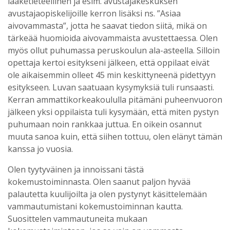
lääketieteellinen ja esim. avustajakeskuksen
avustajaopiskelijoille kerron lisäksi ns. ”Asiaa
aivovammasta”, jotta he saavat tiedon siitä, mikä on
tärkeää huomioida aivovammaista avustettaessa. Olen
myös ollut puhumassa peruskoulun ala-asteella. Silloin
opettaja kertoi esitykseni jälkeen, että oppilaat eivät
ole aikaisemmin olleet 45 min keskittyneenä pidettyyn
esitykseen. Luvan saatuaan kysymyksiä tuli runsaasti.
Kerran ammattikorkeakoululla pitämäni puheenvuoron
jälkeen yksi oppilaista tuli kysymään, että miten pystyn
puhumaan noin rankkaa juttua. En oikein osannut
muuta sanoa kuin, että siihen tottuu, olen elänyt tämän
kanssa jo vuosia.
Olen tyytyväinen ja innoissani tästä
kokemustoiminnasta. Olen saanut paljon hyvää
palautetta kuulijoilta ja olen pystynyt käsittelemään
vammautumistani kokemustoiminnan kautta.
Suosittelen vammautuneita mukaan