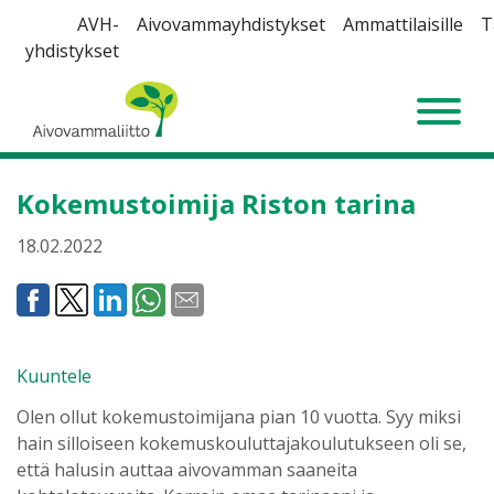
Siirry
AVH-
Aivovammayhdistykset
Ammattilaisille
T
sisältöön
yhdistykset
Aivovammaliitto
Kokemustoimija Riston tarina
18.02.2022
Kuuntele
Olen ollut kokemustoimijana pian 10 vuotta. Syy miksi
hain silloiseen kokemuskouluttajakoulutukseen oli se,
että halusin auttaa aivovamman saaneita