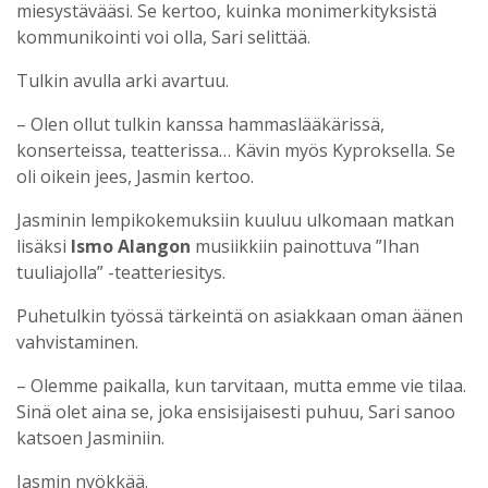
miesystävääsi. Se kertoo, kuinka monimerkityksistä
kommunikointi voi olla, Sari selittää.
Tulkin avulla arki avartuu.
– Olen ollut tulkin kanssa hammaslääkärissä,
konserteissa, teatterissa… Kävin myös Kyproksella. Se
oli oikein jees, Jasmin kertoo.
Jasminin lempikokemuksiin kuuluu ulkomaan matkan
lisäksi
Ismo Alangon
musiikkiin painottuva ”Ihan
tuuliajolla” -teatteriesitys.
Puhetulkin työssä tärkeintä on asiakkaan oman äänen
vahvistaminen.
– Olemme paikalla, kun tarvitaan, mutta emme vie tilaa.
Sinä olet aina se, joka ensisijaisesti puhuu, Sari sanoo
katsoen Jasminiin.
Jasmin nyökkää.