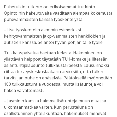
Puhetulkin tutkinto on erikoisammattitutkinto.
Opintoihin hakeutuvalta vaaditaan aiempaa kokemusta
puhevammaisten kanssa työskentelystä.
– Itse työskentelin aiemmin esimerkiksi
kehitysvammaisten ja cp-vammaisten henkilöiden ja
autistien kanssa. Se antoi hyvän pohjan tälle työlle.
Tulkkauspalvelua haetaan Kelasta. Hakeminen on
yllättävän helppoa: täytetään TU1-lomake ja liitetään
asiantuntijalausunto tulkkaustarpeesta. Lausunnoksi
riittää terveyskeskuslääkärin arvio siitä, että tulkin
tarvitsijan puhe on epäselvää. Päätöksellä myönnetään
180 tulkkaustuntia vuodessa, mutta lisätunteja voi
hakea vaivattomasti.
– Jasminin kanssa haimme lisätunteja muun muassa
ulkomaanmatkaa varten. Kun perusteluna on
osallistuminen yhteiskuntaan, hakemukset menevät