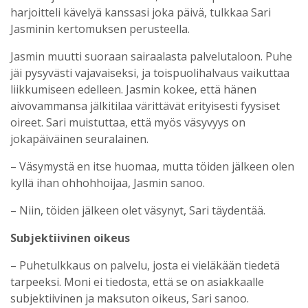
harjoitteli kävelyä kanssasi joka päivä, tulkkaa Sari
Jasminin kertomuksen perusteella.
Jasmin muutti suoraan sairaalasta palvelutaloon. Puhe
jäi pysyvästi vajavaiseksi, ja toispuolihalvaus vaikuttaa
liikkumiseen edelleen. Jasmin kokee, että hänen
aivovammansa jälkitilaa värittävät erityisesti fyysiset
oireet. Sari muistuttaa, että myös väsyvyys on
jokapäiväinen seuralainen.
– Väsymystä en itse huomaa, mutta töiden jälkeen olen
kyllä ihan ohhohhoijaa, Jasmin sanoo.
– Niin, töiden jälkeen olet väsynyt, Sari täydentää.
Subjektiivinen oikeus
– Puhetulkkaus on palvelu, josta ei vieläkään tiedetä
tarpeeksi. Moni ei tiedosta, että se on asiakkaalle
subjektiivinen ja maksuton oikeus, Sari sanoo.