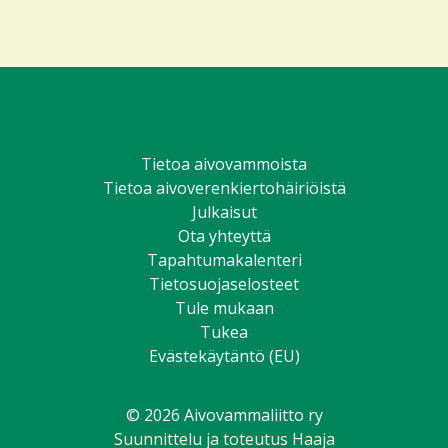
Aivovammaliitto
Aivovammaliitto
Aivovammaliitto
Aivovammaliitto
Aivovammaliitto
Aivovammali
Facebookissa
Twitterissä
Instagramissa
Youtubessa
TikTokissa
LinkedIniss
Tietoa aivovammoista
Tietoa aivoverenkiertohäiriöistä
Julkaisut
Ota yhteyttä
Tapahtumakalenteri
Tietosuojaselosteet
Tule mukaan
Tukea
Evästekäytäntö (EU)
© 2026 Aivovammaliitto ry
Suunnittelu ja toteutus Haaja