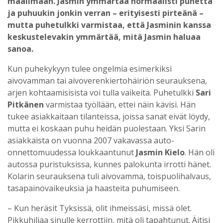
maailmaan. Jasmin ymmärtää normaalisti puhetta
ja puhuukin jonkin verran – erityisesti pirteänä –
mutta puhetulkki varmistaa, että Jasminin kanssa
keskustelevakin ymmärtää, mitä Jasmin haluaa
sanoa.
Kun puhekykyyn tulee ongelmia esimerkiksi
aivovamman tai aivoverenkiertohäiriön seurauksena,
arjen kohtaamisisista voi tulla vaikeita. Puhetulkki
Sari
Pitkänen
varmistaa työllään, ettei näin kävisi. Hän
tukee asiakkaitaan tilanteissa, joissa sanat eivät löydy,
mutta ei koskaan puhu heidän puolestaan. Yksi Sarin
asiakkaista on vuonna 2007 vakavassa auto-
onnettomuudessa loukkaantunut
Jasmin Kielo
. Hän oli
autossa puristuksissa, kunnes palokunta irrotti hänet.
Kolarin seurauksena tuli aivovamma, toispuolihalvaus,
tasapainovaikeuksia ja haasteita puhumiseen.
– Kun heräsit Tyksissä, olit ihmeissäsi, missä olet.
Pikkuhiljaa sinulle kerrottiin, mitä oli tapahtunut. Äitisi