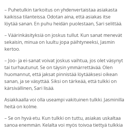
– Puhetulkin tarkoitus on yhdenvertaistaa asiakasta
kaikissa tilanteissa. Odotan aina, että asiakas itse
löytää sanan. En puhu heidän puolestaan, Sari selittää.
– Väärinkäsityksiä on joskus tullut. Kun sanat menevät
sekaisin, minua on luultu jopa päihtyneeksi, Jasmin
kertoo.
– Joo- ja ei-sanat voivat joskus vaihtua, jos olet väsynyt
tai turhautunut. Se on täysin ymmärrettävää. Olen
huomannut, että jaksat pinnistää löytääksesi oikean
sanan, ja se väsyttää. Siksi on tärkeää, että tulkki on
kärsivällinen, Sari lisää.
Asiakkaalla voi olla useampi vakituinen tulkki. Jasminilla
heitä on kolme.
– Se on hyvä etu. Kun tulkki on tuttu, asiakas uskaltaa
sanoa enemmän. Kelalta voi myös toivoa tiettyä tulkkia