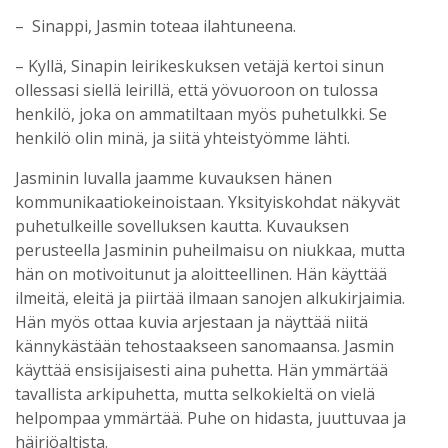
– Sinappi, Jasmin toteaa ilahtuneena.
– Kyllä, Sinapin leirikeskuksen vetäjä kertoi sinun
ollessasi siellä leirillä, että yövuoroon on tulossa
henkilö, joka on ammatiltaan myös puhetulkki. Se
henkilö olin minä, ja siitä yhteistyömme lähti.
Jasminin luvalla jaamme kuvauksen hänen
kommunikaatiokeinoistaan. Yksityiskohdat näkyvät
puhetulkeille sovelluksen kautta. Kuvauksen
perusteella Jasminin puheilmaisu on niukkaa, mutta
hän on motivoitunut ja aloitteellinen. Hän käyttää
ilmeitä, eleitä ja piirtää ilmaan sanojen alkukirjaimia.
Hän myös ottaa kuvia arjestaan ja näyttää niitä
kännykästään tehostaakseen sanomaansa. Jasmin
käyttää ensisijaisesti aina puhetta. Hän ymmärtää
tavallista arkipuhetta, mutta selkokieltä on vielä
helpompaa ymmärtää. Puhe on hidasta, juuttuvaa ja
häiriöaltista.