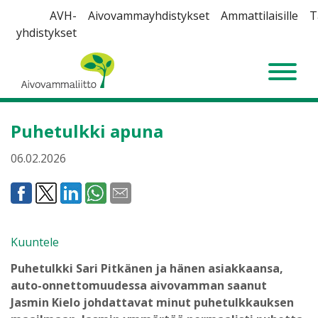
Siirry
AVH-
Aivovammayhdistykset
Ammattilaisille
T
sisältöön
yhdistykset
Aivovammaliitto
Puhetulkki apuna
06.02.2026
Kuuntele
Puhetulkki Sari Pitkänen ja hänen asiakkaansa,
auto-onnettomuudessa aivovamman saanut
Jasmin Kielo johdattavat minut puhetulkkauksen