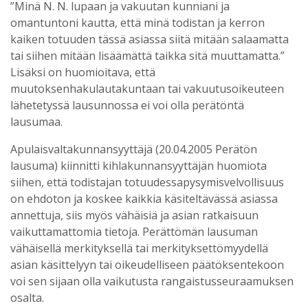
”Minä N. N. lupaan ja vakuutan kunniani ja
omantuntoni kautta, että minä todistan ja kerron
kaiken totuuden tässä asiassa siitä mitään salaamatta
tai siihen mitään lisäämättä taikka sitä muuttamatta.”
Lisäksi on huomioitava, että
muutoksenhakulautakuntaan tai vakuutusoikeuteen
lähetetyssä lausunnossa ei voi olla perätöntä
lausumaa.
Apulaisvaltakunnansyyttäjä (20.04.2005 Perätön
lausuma) kiinnitti kihlakunnansyyttäjän huomiota
siihen, että todistajan totuudessapysymisvelvollisuus
on ehdoton ja koskee kaikkia käsiteltävässä asiassa
annettuja, siis myös vähäisiä ja asian ratkaisuun
vaikuttamattomia tietoja. Perättömän lausuman
vähäisellä merkityksellä tai merkityksettömyydellä
asian käsittelyyn tai oikeudelliseen päätöksentekoon
voi sen sijaan olla vaikutusta rangaistusseuraamuksen
osalta.