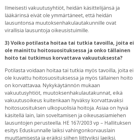
Ilmeisesti vakuutusyhtiöt, heidän käsittelijänsä ja
lääkärinsä eivät ole ymmärtäneet, että heidän
lausuntonsa muutoksenhakulautakunnille ovat
virallisia lausuntoja oikeusistuimille.
3) Voiko potilasta hoitaa tai tutkia tavoilla, joita ei
ole mainittu hoitosuosituksessa ja onko tällainen
hoito tai tutkimus korvattava vakuutuksesta?
Potilasta voidaan hoitaa tai tutkia myös tavoilla, joita ei
ole kuvattu hoitosuosituksessa ja myös tällainen hoito
on korvattavaa. Nykykäytännön mukaan
vakuutusyhtiöt, muutoksenhakulautakunnat, eikä
vakuutusoikeus kuitenkaan hyväksy korvattavaksi
hoitosuosituksen ulkopuolisia hoitoja. Asiaa on hyvä
käsitellä lain, lain soveltamisen ja oikeusasiamiehen
lausuntojen perusteella. HE 167/2003 vp – Hallituksen
esitys Eduskunnalle laiksi vahingonkorvauslain
muuttamisesta ja eräiksi siihen liittyviksi laeiksi.