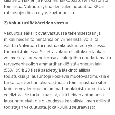
sillä se on lakien ja KKO:n ennakkopäätösten vastaista
toimintaa. Vakuutusyhtiöiden tulee noudattaa KKOn
ratkaisujen linjaa myös käytännössä.
2) Vakuutuslääkäreiden vastuu
Vakuutuslääkärit ovat vastuussa tekemisestään ja
mikäli heidän toimintansa on virheellistä, voi siitä
valittaa Valviraan tai nostaa oikeuskanteen yleisessä
tuomioistuimessa. Se, että vakuutuslaitoksen lääkäri
voi merkitä kannanottonsa asiakirjoihin noudattamatta
terveydenhuollon ammattihenkilöistä annetun lain
(559/1994) 23 §:ssä säädettyjä lääkintölaillisia
todistuksia ja lausuntoja koskevia muotovaatimuksia ei
tarkoita, ettei hän olisi vastuussa toiminnastaan siten
kuin terveydenhuollon ammattihenkilöistä annettu laki
edellyttää. Se tarkoittaa sitä, että heidän antamansa
lausunnot eivät ole oikeudessa kelvollisia ilman erillistä
todistajan vakuutusta, joka kuuluu seuraavasti: