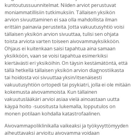
kuntoutussuunnitelmat. Niiden arviot perustuvat
moniammatillisiin tutkimuksiin. Tällaisen yksikön
arvion sivuuttaminen ei saa olla mahdollista ilman
erittäin painavia perusteita. Jotta vakuutusyhtiö voisi
tällaisen yksikön arvion sivuuttaa, tulisi sen ohjata
toista arviota varten toiseen aivovammayksikköön.
Ohjaus ei kuitenkaan saisi tapahtua aina samaan
yksikköön, vaan se voisi tapahtua esimerkiksi
kiertävästi eri yksiköihin. On täysin kestämätöntä, että
tällä hetkellä tällaisen yksikön arvion diagnostiikasta
tai hoidosta voi sivuuttaa yksin/itsenäisesti
vakuutusyhtiön ortopedi tai psykiatri, jolla ei ole mitään
kokemusta aivovammoista. Kun tällainen
vakuutuslääkäri arvioi asiaa vielä ainoastaan uutta
käypä hoito -suositusta lukemalla, lopputulos on
monen potilaan kohdalla katastrofaalinen.
Aivovammapoliklinikalla vaikeaksi ja työkyvyttömyyden
aiheuttavaksi arvioitu aivovamma voidaan