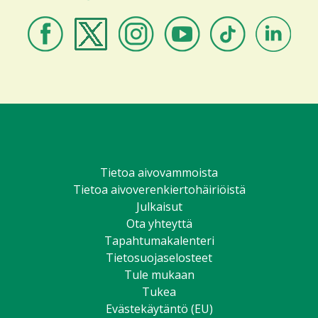
Aivovammaliitto
Aivovammaliitto
Aivovammaliitto
Aivovammaliitto
Aivovammaliitto
Aivovammali
Facebookissa
Twitterissä
Instagramissa
Youtubessa
TikTokissa
LinkedIniss
Tietoa aivovammoista
Tietoa aivoverenkiertohäiriöistä
Julkaisut
Ota yhteyttä
Tapahtumakalenteri
Tietosuojaselosteet
Tule mukaan
Tukea
Evästekäytäntö (EU)