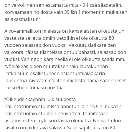
on velvollinen sen estämättä mitä 40 §:ssä säädetään,
korvaamaan hoidosta vain 39 §:n 1 momentin mukaisen
asiakasmaksun”.
Aivovammaliiton mielestä on kansalaisten oikeustajun
vastaista se, että omiin tietoihin ei ole oikeutta 80
vuoden salassapidon vuoksi. Vakuutuslääkäreiden
valvonta näissä tilanteissa ontuu pahasti, salassapidon
vuoksi. Vahingon kärsineellä ei ole oikeutta saada mm.
työeläkeasioiden muutoksenhakulautakunnan
ratkaisuun osallistuneen asiantuntijalääkärin
lausuntoa. Aivovammaliiton mielestä nämä säännökset
tulisi ehdottomasti poistaa!
“Oikeudenkäynnin julkisuudesta
hallintotuomioistuimissa annetun lain 15 §:n mukaan
hallintotuomioistuimen neuvottelu toimitetaan
asianosaisten ja yleisön läsnä olematta. Neuvottelun
sisältö on pidettävä salassa. Salassapitoaika on 80