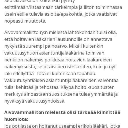
Seuraavassa on kuitenkin pyritty
esittämään/listaamaan tärkeimpiä ja liiton toiminnassa
usein esille tulevia asioita/epäkohtia, jotka vaatisivat
nopeasti muutosta.
Aivovammaliitto ry:n mielestä lähtökohdan tulisi olla,
että hoitavien lääkärien lausunnoille on annettava
nykyistä suurempi painoarvo. Mikäli kuitenkin
vakuutusyhtiön asiantuntijalääkärinä toimivan
henkilön näkemys poikkeaa hoitavien lääkäreiden
näkemyksestä, se pitäisi perustella siten, kuin jo nyt
laki edellyttää. Tätä ei kuitenkaan tapahdu.
Vakuutusyhtiöiden asiantuntijalääkäreiden valvontaa
tulisi kehittää ja tehostaa. Käypä hoito -suositusten
merkitys ainoastaan suosituksena tulee ymmärtää ja
hyväksyä vakuutusyhtiöissä.
Aivovammaliiton mielestä olisi tärkeää kiinnittää
huomiota:
Jos potilasta on hoitanut useampi erikoislääkäri, jotka