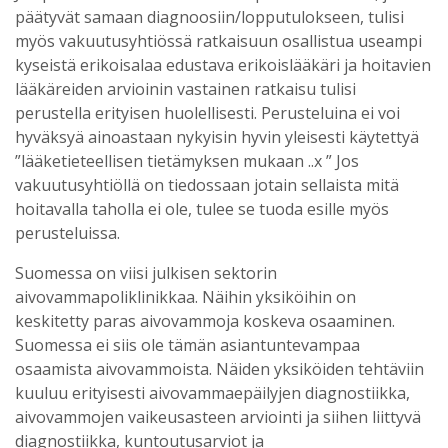
päätyvät samaan diagnoosiin/lopputulokseen, tulisi
myös vakuutusyhtiössä ratkaisuun osallistua useampi
kyseistä erikoisalaa edustava erikoislääkäri ja hoitavien
lääkäreiden arvioinin vastainen ratkaisu tulisi
perustella erityisen huolellisesti. Perusteluina ei voi
hyväksyä ainoastaan nykyisin hyvin yleisesti käytettyä
”lääketieteellisen tietämyksen mukaan ..x ” Jos
vakuutusyhtiöllä on tiedossaan jotain sellaista mitä
hoitavalla taholla ei ole, tulee se tuoda esille myös
perusteluissa.
Suomessa on viisi julkisen sektorin
aivovammapoliklinikkaa. Näihin yksiköihin on
keskitetty paras aivovammoja koskeva osaaminen.
Suomessa ei siis ole tämän asiantuntevampaa
osaamista aivovammoista. Näiden yksiköiden tehtäviin
kuuluu erityisesti aivovammaepäilyjen diagnostiikka,
aivovammojen vaikeusasteen arviointi ja siihen liittyvä
diagnostiikka, kuntoutusarviot ja