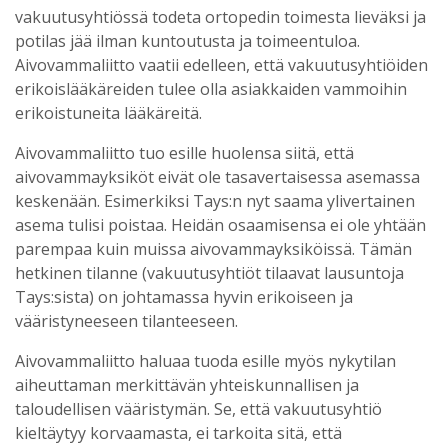
vakuutusyhtiössä todeta ortopedin toimesta lieväksi ja
potilas jää ilman kuntoutusta ja toimeentuloa.
Aivovammaliitto vaatii edelleen, että vakuutusyhtiöiden
erikoislääkäreiden tulee olla asiakkaiden vammoihin
erikoistuneita lääkäreitä.
Aivovammaliitto tuo esille huolensa siitä, että
aivovammayksiköt eivät ole tasavertaisessa asemassa
keskenään. Esimerkiksi Tays:n nyt saama ylivertainen
asema tulisi poistaa. Heidän osaamisensa ei ole yhtään
parempaa kuin muissa aivovammayksiköissä. Tämän
hetkinen tilanne (vakuutusyhtiöt tilaavat lausuntoja
Tays:sista) on johtamassa hyvin erikoiseen ja
vääristyneeseen tilanteeseen.
Aivovammaliitto haluaa tuoda esille myös nykytilan
aiheuttaman merkittävän yhteiskunnallisen ja
taloudellisen vääristymän. Se, että vakuutusyhtiö
kieltäytyy korvaamasta, ei tarkoita sitä, että