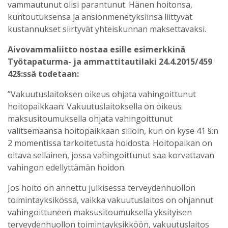
vammautunut olisi parantunut. Hänen hoitonsa,
kuntoutuksensa ja ansionmenetyksiinsä liittyvät
kustannukset siirtyvät yhteiskunnan maksettavaksi.
Aivovammaliitto nostaa esille esimerkkinä
Työtapaturma- ja ammattitautilaki 24.4.2015/459
42§:ssä todetaan:
”Vakuutuslaitoksen oikeus ohjata vahingoittunut
hoitopaikkaan: Vakuutuslaitoksella on oikeus
maksusitoumuksella ohjata vahingoittunut
valitsemaansa hoitopaikkaan silloin, kun on kyse 41 §:n
2 momentissa tarkoitetusta hoidosta. Hoitopaikan on
oltava sellainen, jossa vahingoittunut saa korvattavan
vahingon edellyttämän hoidon.
Jos hoito on annettu julkisessa terveydenhuollon
toimintayksikössä, vaikka vakuutuslaitos on ohjannut
vahingoittuneen maksusitoumuksella yksityisen
terveydenhuollon toimintayksikköön, vakuutuslaitos