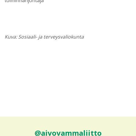
toiminnanjohtaja
Kuva: Sosiaali- ja terveysvaliokunta
@aivovammaliitto