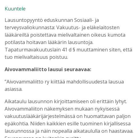
Kuuntele
Lausuntopyyntö eduskunnan Sosiaali- ja
terveysvaliokunnasta: Vakuutus- ja eläkelaitosten
lääkäreiltä poistettava mielivaltainen oikeus kumota
potilasta hoitavan lääkärin lausuntoja.
Tapaturmavakuutuslain 41 d § muuttaminen siten, että
tuo mielivaltaisuus poistuu.
Aivovammaliitto lausui seuraavaa:
”Aivovammaliitto ry kiittää mahdollisuudesta lausua
asiassa.
Aikataulu lausunnon kirjoittamiseen oli erittäin lyhyt.
Aivovammaliiton näkemyksen mukaan nykyisessä
vakuutuslääkärijärjestelmässä on huomattavan paljon
epäkohtia. Niiden kaikkien esille tuominen kirjallisessa
lausunnossa ja näin nopealla aikataululla on haastavaa.