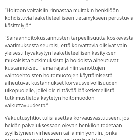
”Hoitoon voitaisiin rinnastaa muitakin henkilöön
kohdistuvia lääketieteelliseen tietämykseen perustuvia
käsittelyjä.”
”Sairaanhoitokustannusten tarpeellisuutta koskevasta
vaatimuksesta seuraisi, että korvattavia olisivat vain
yleisesti hyväksytyn lääketieteellisen käsityksen
mukaisista tutkimuksista ja hoidoista aiheutuvat
kustannukset. Tämä rajaisi niin sanottujen
vaihtoehtoisten hoitomuotojen käyttämisestä
aiheutuvat kustannukset korvausvelvollisuuden
ulkopuolelle, jollei ole riittävää lääketieteellistä
tutkimustietoa käytetyn hoitomuodon
vaikuttavuudesta.”
Vakuutusyhtiöt tulisi asettaa korvausvastuuseen, jos
heidän palveluksessaan olevan henkilön todetaan
syyllistyneen virheeseen tai laiminlyöntiin, jonka