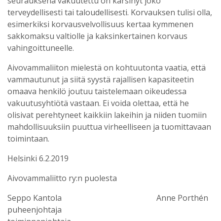
seurauksena vakuutettu on kärsinyt joko
terveydellisesti tai taloudellisesti. Korvauksen tulisi olla,
esimerkiksi korvausvelvollisuus kertaa kymmenen
sakkomaksu valtiolle ja kaksinkertainen korvaus
vahingoittuneelle.
Aivovammaliiton mielestä on kohtuutonta vaatia, että
vammautunut ja siitä syystä rajallisen kapasiteetin
omaava henkilö joutuu taistelemaan oikeudessa
vakuutusyhtiötä vastaan. Ei voida olettaa, että he
olisivat perehtyneet kaikkiin lakeihin ja niiden tuomiin
mahdollisuuksiin puuttua virheelliseen ja tuomittavaan
toimintaan.
Helsinki 6.2.2019
Aivovammaliitto ry:n puolesta
Seppo Kantola Anne Porthén
puheenjohtaja