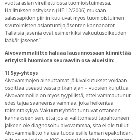
vuotta asian vireilletulosta tuomioistuimessa.
Hallituksen esityksen (HE 12/2006) mukaan
salassapidon piiriin kuuluvat myös tuomioistuimen
sivutoimisten asiantuntijajäsenten kannanotot.
Tällaisia jäseniä ovat esimerkiksi vakuutusoikeuden
lääkärijäsenet.”
Aivovammaliitto haluaa lausunnossaan kiinnittää
erityistä huomiota seuraaviin osa-alueisiin:
1) Syy-yhteys
Aivovammojen aiheuttamat jälkivaikutukset voidaan
osoittaa useasti vasta pitkän ajan – vuosien kuluttua.
Aivovammoille on myös tyypillistä, ettei vammautunut
edes tajua saaneensa vammaa, joka heikentää
toimintakykyä. Vakuutusyhtiöt tuntuvat ottaneen
kannakseen sen, että jos ei välittömästi tapahtuneen
jälkeen ole diagnosoitu aivovammaa, sitä ei ole tullut.
Aivovammaliitto haluaa tuoda esille tämän epäkohdan,