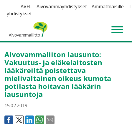
Siirry
AVH-
Aivovammayhdistykset
Ammattilaisille
T
sisältöön
yhdistykset
Aivovammaliitto
Aivovammaliiton lausunto:
Vakuutus- ja eläkelaitosten
lääkäreiltä poistettava
mielivaltainen oikeus kumota
potilasta hoitavan lääkärin
lausuntoja
15.02.2019