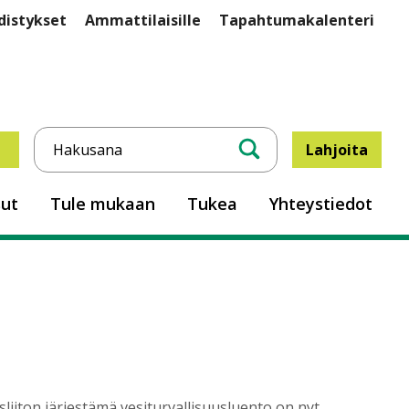
istykset
Ammattilaisille
Tapahtumakalenteri
Lahjoita
inkit
Hae
sut
Tule mukaan
Tukea
Yhteystiedot
iiton järjestämä vesiturvallisuusluento on nyt