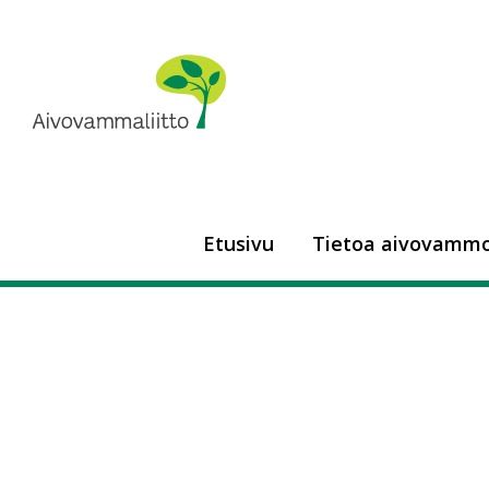
Siirry
sisältöön
Aivovammaliitto
Etusivu
Tietoa aivovammo