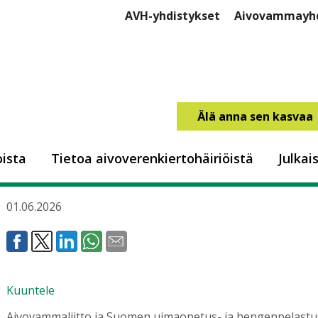
AVH-yhdistykset
Aivovammayhd
Älä anna sen kasvaa
Tunnistatko hukkuvan? V
ista
Tietoa aivoverenkiertohäiriöistä
Julkai
vesiturvalliseen kesään!
01.06.2026
Kuuntele
Aivovammaliitto ja Suomen uimaopetus- ja hengenpelastusl