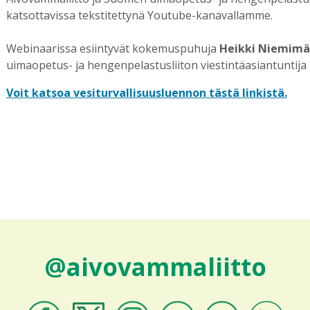
katsottavissa tekstitettynä Youtube-kanavallamme.
Webinaarissa esiintyvät kokemuspuhuja
Heikki Niemimä
uimaopetus- ja hengenpelastusliiton viestintäasiantuntija
Voit katsoa vesiturvallisuusluennon tästä linkistä.
@aivovammaliitto