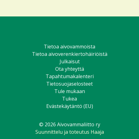
Facebookissa
Twitterissä
Instagramissa
Youtubessa
TikTokissa
LinkedIniss
Tietoa aivovammoista
Tietoa aivoverenkiertohäiriöistä
Julkaisut
Ota yhteyttä
Tapahtumakalenteri
Tietosuojaselosteet
Tule mukaan
Tukea
Evästekäytäntö (EU)
© 2026 Aivovammaliitto ry
Suunnittelu ja toteutus Haaja