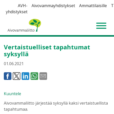
Siirry
AVH-
Aivovammayhdistykset
Ammattilaisille
T
sisältöön
yhdistykset
Aivovammaliitto
Vertaistuelliset tapahtumat
syksyllä
01.06.2021
Kuuntele
Aivovammaliitto järjestää syksyllä kaksi vertaistuellista
tapahtumaa.