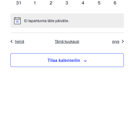
0
0
0
0
0
0
0
31
1
2
3
4
5
6
tapahtumat
tapahtumat
tapahtumat
tapahtumat
tapahtumat
tapahtumat
tapahtum
Ei tapahtumia tälle päivälle.
Notice
heinä
Tämä kuukausi
syys
Tilaa kalenteriin