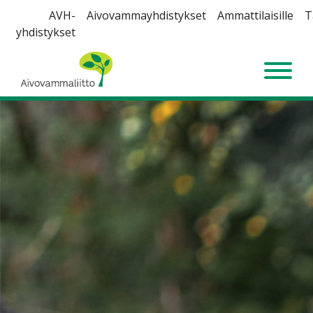
Siirry
AVH-
Aivovammayhdistykset
Ammattilaisille
T
sisältöön
yhdistykset
Aivovammaliitto