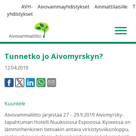
Siirry
AVH-
Aivovammayhdistykset
Ammattilaisille
T
sisältöön
yhdistykset
Aivovammaliitto
Tunnetko jo Aivomyrskyn?
12.04.2019
Kuuntele
Aivovammaliitto järjestää 27 – 29.9.2019 Aivomyrsky-
tapahtuman Hotelli Nuuksiossa Espoossa. Kyseessä on
lämminhenkinen tietoakin antava virkistysviikonloppu,