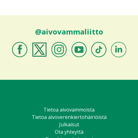
@aivovammaliitto
Aivovammaliitto
Aivovammaliitto
Aivovammaliitto
Aivovammaliitto
Aivovammaliitto
Aivovammali
Facebookissa
Twitterissä
Instagramissa
Youtubessa
TikTokissa
LinkedIniss
Tietoa aivovammoista
Tietoa aivoverenkiertohäiriöistä
Julkaisut
Ota yhteyttä