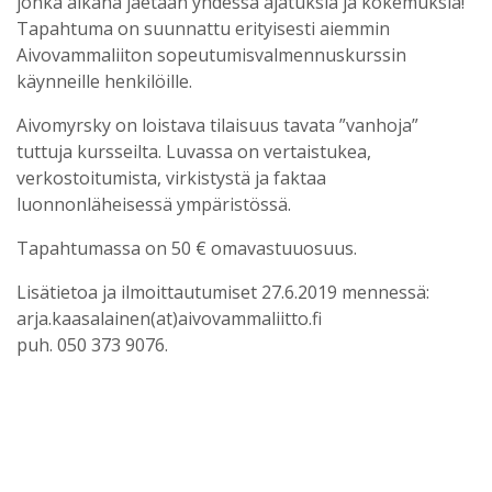
jonka aikana jaetaan yhdessä ajatuksia ja kokemuksia!
Tapahtuma on suunnattu erityisesti aiemmin
Aivovammaliiton sopeutumisvalmennuskurssin
käynneille henkilöille.
Aivomyrsky on loistava tilaisuus tavata ”vanhoja”
tuttuja kursseilta. Luvassa on vertaistukea,
verkostoitumista, virkistystä ja faktaa
luonnonläheisessä
ympäristössä.
Tapahtumassa on 50 € omavastuuosuus.
Lisätietoa ja ilmoittautumiset 27.6.2019 mennessä:
arja.kaasalainen(at)aivovammaliitto.fi
puh. 050 373 9076.