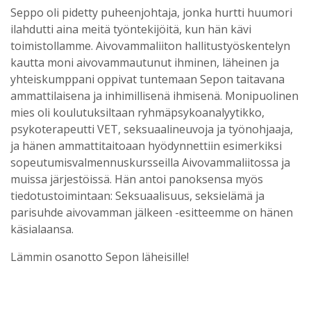
Seppo oli pidetty puheenjohtaja, jonka hurtti huumori
ilahdutti aina meitä työntekijöitä, kun hän kävi
toimistollamme. Aivovammaliiton hallitustyöskentelyn
kautta moni aivovammautunut ihminen, läheinen ja
yhteiskumppani oppivat tuntemaan Sepon taitavana
ammattilaisena ja inhimillisenä ihmisenä. Monipuolinen
mies oli koulutuksiltaan ryhmäpsykoanalyytikko,
psykoterapeutti VET, seksuaalineuvoja ja työnohjaaja,
ja hänen ammattitaitoaan hyödynnettiin esimerkiksi
sopeutumisvalmennuskursseilla Aivovammaliitossa ja
muissa järjestöissä. Hän antoi panoksensa myös
tiedotustoimintaan: Seksuaalisuus, seksielämä ja
parisuhde aivovamman jälkeen -esitteemme on hänen
käsialaansa.
Lämmin osanotto Sepon läheisille!