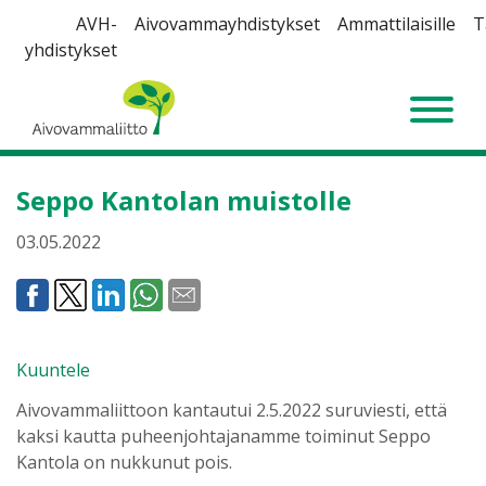
Siirry
AVH-
Aivovammayhdistykset
Ammattilaisille
T
sisältöön
yhdistykset
Aivovammaliitto
Seppo Kantolan muistolle
03.05.2022
Kuuntele
Aivovammaliittoon kantautui 2.5.2022 suruviesti, että
kaksi kautta puheenjohtajanamme toiminut Seppo
Kantola on nukkunut pois.