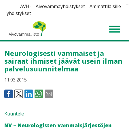
Siirry
AVH-
Aivovammayhdistykset
Ammattilaisille
T
sisältöön
yhdistykset
Aivovammaliitto
Neurologisesti vammaiset ja
sairaat ihmiset jäävät usein ilman
palvelusuunnitelmaa
11.03.2015
Kuuntele
NV – Neurologisten vammaisjärjestöjen