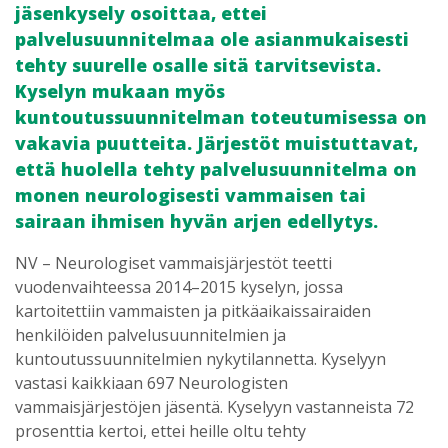
jäsenkysely osoittaa, ettei
palvelusuunnitelmaa ole asianmukaisesti
tehty suurelle osalle sitä tarvitsevista.
Kyselyn mukaan myös
kuntoutussuunnitelman toteutumisessa on
vakavia puutteita. Järjestöt muistuttavat,
että huolella tehty palvelusuunnitelma on
monen neurologisesti vammaisen tai
sairaan ihmisen hyvän arjen edellytys.
NV – Neurologiset vammaisjärjestöt teetti
vuodenvaihteessa 2014–2015 kyselyn, jossa
kartoitettiin vammaisten ja pitkäaikaissairaiden
henkilöiden palvelusuunnitelmien ja
kuntoutussuunnitelmien nykytilannetta. Kyselyyn
vastasi kaikkiaan 697 Neurologisten
vammaisjärjestöjen jäsentä. Kyselyyn vastanneista 72
prosenttia kertoi, ettei heille oltu tehty