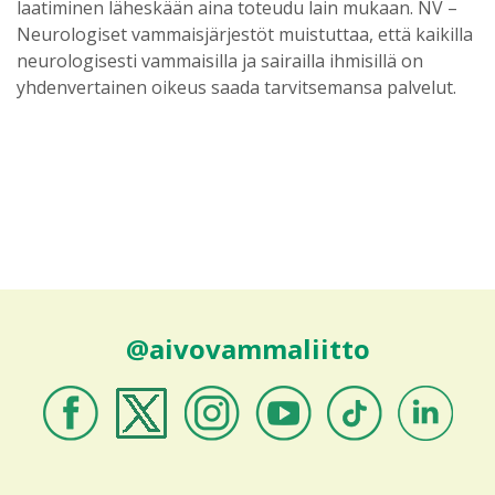
laatiminen läheskään aina toteudu lain mukaan. NV –
Neurologiset vammaisjärjestöt muistuttaa, että kaikilla
neurologisesti vammaisilla ja sairailla ihmisillä on
yhdenvertainen oikeus saada tarvitsemansa palvelut.
@aivovammaliitto
Aivovammaliitto
Aivovammaliitto
Aivovammaliitto
Aivovammaliitto
Aivovammaliitto
Aivovammali
Facebookissa
Twitterissä
Instagramissa
Youtubessa
TikTokissa
LinkedIniss