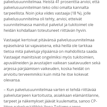
palvelusuunnitelmaa. Heistä 41 prosenttia arvioi, että
palvelusuunnitelman teko olisi omalta kannalta
tarpeellista. Noin joka viides vastaaja (18 %), jolle
palvelusuunnitelma oli tehty, arvioi, etteivät
suunnitelmassa mainitut palvelut ja tukitoimet ole
heidän kohdallaan toteutuneet riittävän hyvin.
Vastaajat kertoivat pitävänsä palvelusuunnitelmaa
epäselvänä tai vajavaisena, eikä heillä ole tarkkaa
tietoa mitä palveluja ylipäänsä on mahdollista saada.
Vastaajat mainitsivat ongelmiksi myös tukitoimien,
apuvälineiden ja avustajien vaikean saatavuuden sekä
arjessa pärjäämisen vaikeuden, koska heidät on
arvioitu terveemmiksi kuin mitä he itse kokevat
olevansa.
– Kun palvelusuunnitelmaa varten ei tehdä riittävää
palvelutarpeen kartoitusta, asiakkaan elämäntilanne,
tarpeet ja näkemykset jäävät kuulematta, sanoo CP-
liiton palvelupäällikkö Ilona Toljamo sanoo.