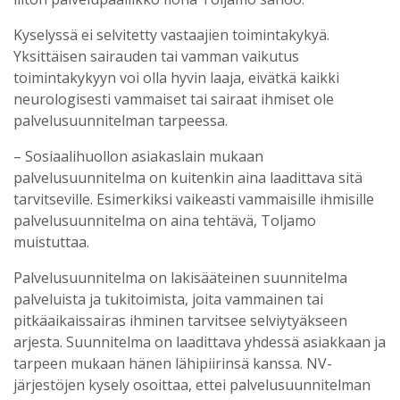
Kyselyssä ei selvitetty vastaajien toimintakykyä.
Yksittäisen sairauden tai vamman vaikutus
toimintakykyyn voi olla hyvin laaja, eivätkä kaikki
neurologisesti vammaiset tai sairaat ihmiset ole
palvelusuunnitelman tarpeessa.
– Sosiaalihuollon asiakaslain mukaan
palvelusuunnitelma on kuitenkin aina laadittava sitä
tarvitseville. Esimerkiksi vaikeasti vammaisille ihmisille
palvelusuunnitelma on aina tehtävä, Toljamo
muistuttaa.
Palvelusuunnitelma on lakisääteinen suunnitelma
palveluista ja tukitoimista, joita vammainen tai
pitkäaikaissairas ihminen tarvitsee selviytyäkseen
arjesta. Suunnitelma on laadittava yhdessä asiakkaan ja
tarpeen mukaan hänen lähipiirinsä kanssa. NV-
järjestöjen kysely osoittaa, ettei palvelusuunnitelman