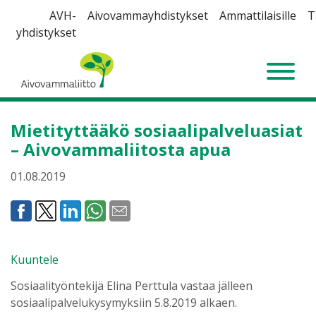
Siirry
AVH-
Aivovammayhdistykset
Ammattilaisille
T
sisältöön
yhdistykset
Aivovammaliitto
Mietityttääkö sosiaalipalveluasiat
– Aivovammaliitosta apua
01.08.2019
Kuuntele
Sosiaalityöntekijä Elina Perttula vastaa jälleen
sosiaalipalvelukysymyksiin 5.8.2019 alkaen.