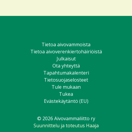
Facebookissa
Twitterissä
Instagramissa
Youtubessa
TikTokissa
LinkedIniss
Tietoa aivovammoista
Tietoa aivoverenkiertohäiriöistä
Julkaisut
Ota yhteyttä
Tapahtumakalenteri
Tietosuojaselosteet
Tule mukaan
Tukea
Evästekäytäntö (EU)
© 2026 Aivovammaliitto ry
Suunnittelu ja toteutus Haaja