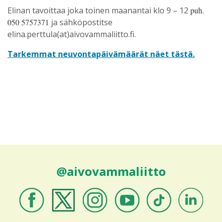
Elinan tavoittaa joka toinen maanantai klo 9 – 12
puh.
050 5757371
ja sähköpostitse
elina.perttula(at)aivovammaliitto.fi.
Tarkemmat neuvontapäivämäärät näet tästä.
@aivovammaliitto
Aivovammaliitto
Aivovammaliitto
Aivovammaliitto
Aivovammaliitto
Aivovammaliitto
Aivovammali