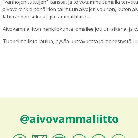
”vanhojen tuttujen” kanssa, ja toivotamme samalla terve
aivoverenkiertohäiriön tai muun aivojen vaurion, kuten a
läheisineen sekä alojen ammattilaiset.
Aivovammaliiton henkilökunta lomailee joulun aikana, ja t
Tunnelmallista joulua, hyvää uuttavuotta ja menestystä uu
@aivovammaliitto