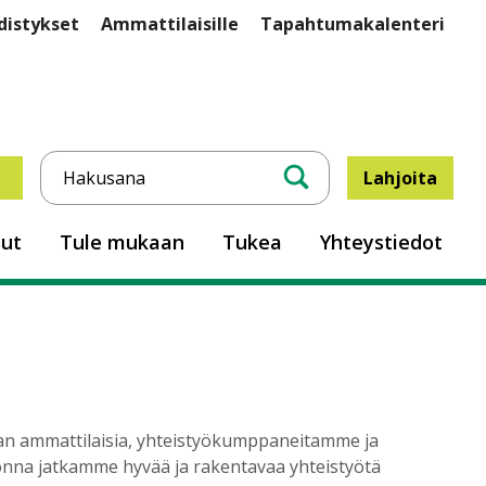
istykset
Ammattilaisille
Tapahtumakalenteri
Lahjoita
mmaliitosta
Hae
sut
Tule mukaan
Tukea
Yhteystiedot
lan ammattilaisia, yhteistyökumppaneitamme ja
uonna jatkamme hyvää ja rakentavaa yhteistyötä