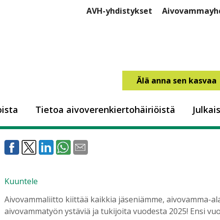
AVH-yhdistykset
Aivovammayhd
Älä anna sen kasvaa
Lämmintä joulua Aivova
ista
Tietoa aivoverenkiertohäiriöistä
Julkai
17.12.2025
Kuuntele
Aivovammaliitto kiittää kaikkia jäseniämme, aivovamma-a
aivovammatyön ystäviä ja tukijoita vuodesta 2025! Ensi v