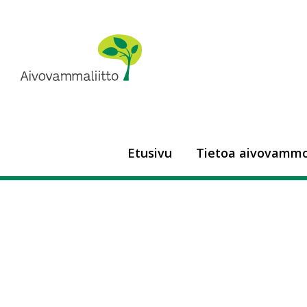
Siirry
sisältöön
Aivovammaliitto
Etusivu
Tietoa aivovammo