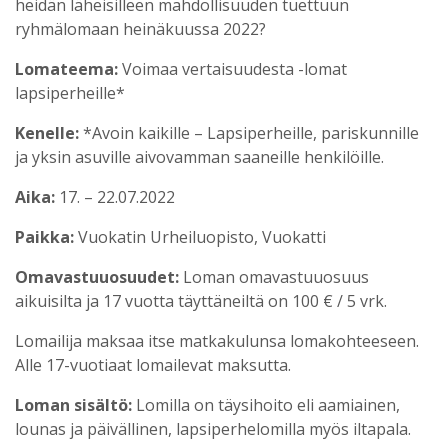
heidän läheisilleen mahdollisuuden tuettuun
ryhmälomaan heinäkuussa 2022?
Lomateema:
Voimaa vertaisuudesta -lomat
lapsiperheille*
Kenelle:
*Avoin kaikille – Lapsiperheille, pariskunnille
ja yksin asuville aivovamman saaneille henkilöille.
Aika:
17. – 22.07.2022
Paikka:
Vuokatin Urheiluopisto, Vuokatti
Omavastuuosuudet:
Loman omavastuuosuus
aikuisilta ja 17 vuotta täyttäneiltä on 100 € / 5 vrk.
Lomailija maksaa itse matkakulunsa lomakohteeseen.
Alle 17-vuotiaat lomailevat maksutta.
Loman sisältö:
Lomilla on täysihoito eli aamiainen,
lounas ja päivällinen, lapsiperhelomilla myös iltapala.