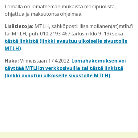
Lomalla on lomateeman mukaista monipuolista,
ohjattua ja maksutonta ohjelmaa.
Lisätietoja:
MTLH, sähköposti: liisa.moilanen(at)mtlh.fi
tai MTLH, puh. 010 2193 467 (arkisin klo 9–13) sekä
tästä linkistä (linkki avautuu ulkoiselle sivustolle
MTLH)
.
Haku:
Viimeistään 17.4.2022.
Lomahakemuksen voi
täyttää MTLH:n verkkosivuilla tai tästä linkistä
(linkki avautuu ulkoiselle sivustolle MTLH)
.