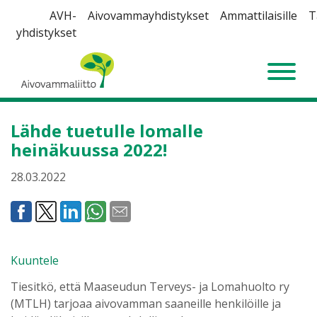
Siirry
AVH-
Aivovammayhdistykset
Ammattilaisille
T
sisältöön
yhdistykset
Aivovammaliitto
Lähde tuetulle lomalle
heinäkuussa 2022!
28.03.2022
Kuuntele
Tiesitkö, että Maaseudun Terveys- ja Lomahuolto ry
(MTLH) tarjoaa aivovamman saaneille henkilöille ja