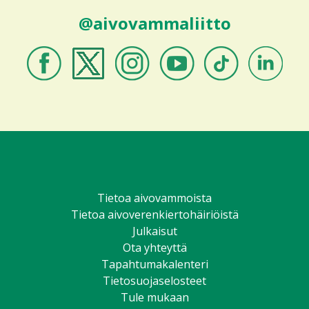
@aivovammaliitto
Aivovammaliitto
Aivovammaliitto
Aivovammaliitto
Aivovammaliitto
Aivovammaliitto
Aivovammali
Facebookissa
Twitterissä
Instagramissa
Youtubessa
TikTokissa
LinkedIniss
Tietoa aivovammoista
Tietoa aivoverenkiertohäiriöistä
Julkaisut
Ota yhteyttä
Tapahtumakalenteri
Tietosuojaselosteet
Tule mukaan