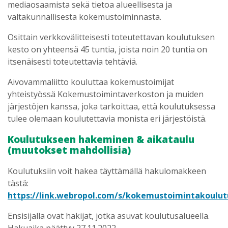
mediaosaamista sekä tietoa alueellisesta ja
valtakunnallisesta kokemustoiminnasta.
Osittain verkkovälitteisesti toteutettavan koulutuksen
kesto on yhteensä 45 tuntia, joista noin 20 tuntia on
itsenäisesti toteutettavia tehtäviä.
Aivovammaliitto kouluttaa kokemustoimijat
yhteistyössä Kokemustoimintaverkoston ja muiden
järjestöjen kanssa, joka tarkoittaa, että koulutuksessa
tulee olemaan koulutettavia monista eri järjestöistä.
Koulutukseen hakeminen & aikataulu
(muutokset mahdollisia)
Koulutuksiin voit hakea täyttämällä hakulomakkeen
tästä:
https://link.webropol.com/s/kokemustoimintakoulu
Ensisijalla ovat hakijat, jotka asuvat koulutusalueella.