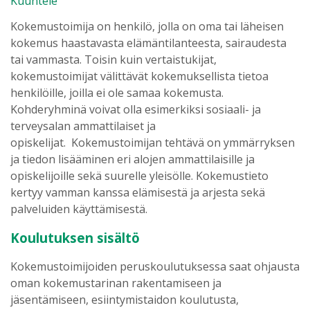
Kuuntele
Kokemustoimija on henkilö, jolla on oma tai läheisen
kokemus haastavasta elämäntilanteesta, sairaudesta
tai vammasta. Toisin kuin vertaistukijat,
kokemustoimijat välittävät kokemuksellista tietoa
henkilöille, joilla ei ole samaa kokemusta.
Kohderyhminä voivat olla esimerkiksi sosiaali- ja
terveysalan ammattilaiset ja
opiskelijat. Kokemustoimijan tehtävä on ymmärryksen
ja tiedon lisääminen eri alojen ammattilaisille ja
opiskelijoille sekä suurelle yleisölle. Kokemustieto
kertyy vamman kanssa elämisestä ja arjesta sekä
palveluiden käyttämisestä.
Koulutuksen sisältö
Kokemustoimijoiden peruskoulutuksessa saat ohjausta
oman kokemustarinan rakentamiseen ja
jäsentämiseen, esiintymistaidon koulutusta,