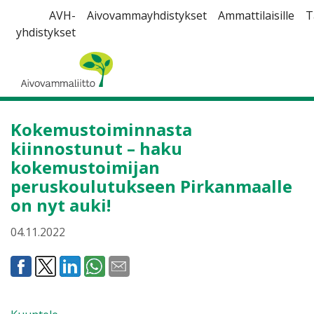
Siirry
AVH-
Aivovammayhdistykset
Ammattilaisille
T
sisältöön
yhdistykset
Aivovammaliitto
Kokemustoiminnasta
kiinnostunut – haku
kokemustoimijan
peruskoulutukseen Pirkanmaalle
on nyt auki!
04.11.2022