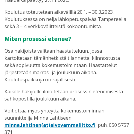
Hakuaika päättyy 27.11.2022.
Koulutus toteutetaan aikavälillä 20.1. – 30.3.2023.
Koulutuksessa on neljä lähiopetuspäivää Tampereella
sekä 3 – 4 verkkovälitteistä kokoontumista.
Miten prosessi etenee?
Osa hakijoista valitaan haastatteluun, jossa
kartoitetaan tämänhetkistä tilannetta, kiinnostusta
sekä sopivuutta kokemustoimintaan. Haastattelut
järjestetään marras- ja joulukuun aikana.
Koulutuspaikkoja on rajallisesti.
Kaikille hakijoille ilmoitetaan prosessin etenemisestä
sähköpostilla joulukuun aikana.
Voit ottaa myös yhteyttä kokemustoiminnan
suunnittelija Minna Lahtiseen
minna.lahtinen(at)aivovammaliitto.fi
, puh. 050 5757
371