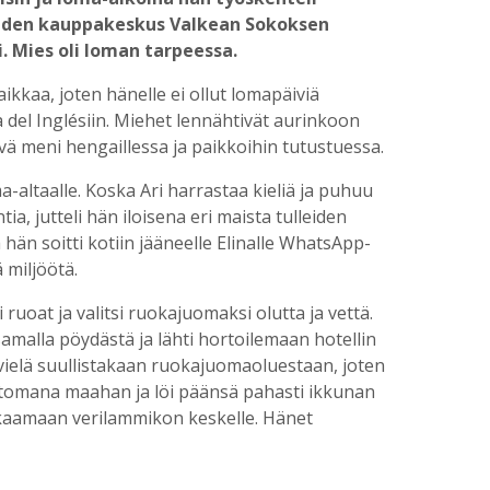
uuden kauppakeskus Valkean Sokoksen
i. Mies oli loman tarpeessa.
aikkaa, joten hänelle ei ollut lomapäiviä
a del Inglésiin. Miehet lennähtivät aurinkoon
vä meni hengaillessa ja paikkoihin tutustuessa.
-altaalle. Koska Ari harrastaa kieliä ja puhuu
ia, jutteli hän iloisena eri maista tulleiden
hän soitti kotiin jääneelle Elinalle WhatsApp-
ä miljöötä.
 ruoat ja valitsi ruokajuomaksi olutta ja vettä.
 samalla pöydästä ja lähti hortoilemaan hotellin
 vielä suullistakaan ruokajuomaoluestaan, joten
juttomana maahan ja löi päänsä pahasti ikkunan
makaamaan verilammikon keskelle. Hänet