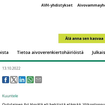
AVH-yhdistykset
Aivovammayhd
Älä anna sen kasvaa
Kaatuminen Espanjassa m
ista
Tietoa aivoverenkiertohäiriöistä
Julkai
Arin elämän
13.10.2022
Kuuntele
Oululainen Ari Hyvälä eli hektistä elämää. Viikonloppu