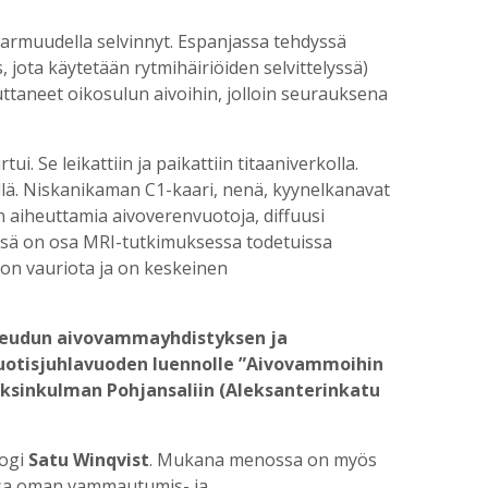
armuudella selvinnyt. Espanjassa tehdyssä
ota käytetään rytmihäiriöiden selvittelyssä)
uttaneet oikosulun aivoihin, jolloin seurauksena
 Se leikattiin ja paikattiin titaaniverkolla.
killä. Niskanikaman C1-kaari, nenä, kyynelkanavat
an aiheuttamia aivoverenvuotoja, diffuusi
ssä on osa MRI-tutkimuksessa todetuissa
ason vauriota ja on keskeinen
 seudun aivovammayhdistyksen ja
uotisjuhlavuoden luennolle ”Aivovammoihin
leksinkulman Pohjansaliin (Aleksanterinkatu
logi
Satu Winqvist
. Mukana menossa on myös
essa oman vammautumis- ja