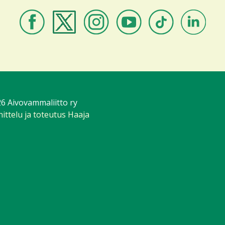
Aivovammaliitto
Aivovammaliitto
Aivovammaliitto
Aivovammaliitto
Aivovammaliitto
Aivovammali
Facebookissa
Twitterissä
Instagramissa
Youtubessa
TikTokissa
LinkedIniss
6 Aivovammaliitto ry
ittelu ja toteutus Haaja