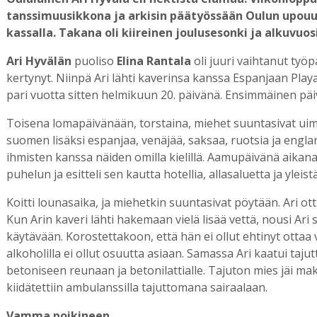
tanssimuusikkona ja arkisin päätyössään Oulun upo
kassalla. Takana oli kiireinen joulusesonki ja alkuvuos
Ari Hyvälän
puoliso
Elina Rantala
oli juuri vaihtanut työp
kertynyt. Niinpä Ari lähti kaverinsa kanssa Espanjaan Play
pari vuotta sitten helmikuun 20. päivänä. Ensimmäinen päi
Toisena lomapäivänään, torstaina, miehet suuntasivat uima
suomen lisäksi espanjaa, venäjää, saksaa, ruotsia ja englant
ihmisten kanssa näiden omilla kielillä. Aamupäivänä aikana 
puhelun ja esitteli sen kautta hotellia, allasaluetta ja yleist
Koitti lounasaika, ja miehetkin suuntasivat pöytään. Ari otti
Kun Arin kaveri lähti hakemaan vielä lisää vettä, nousi Ari
käytävään. Korostettakoon, että hän ei ollut ehtinyt ottaa
alkoholilla ei ollut osuutta asiaan. Samassa Ari kaatui ta
betoniseen reunaan ja betonilattialle. Tajuton mies jäi 
kiidätettiin ambulanssilla tajuttomana sairaalaan.
Vamma poikineen