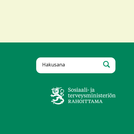
itto
ä
Hae