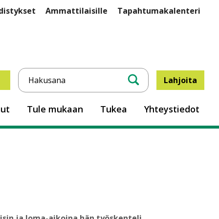
istykset
Ammattilaisille
Tapahtumakalenteri
Lahjoita
ullisti oululaisen
Hae
sut
Tule mukaan
Tukea
Yhteystiedot
isin ja loma-aikoina hän työskenteli