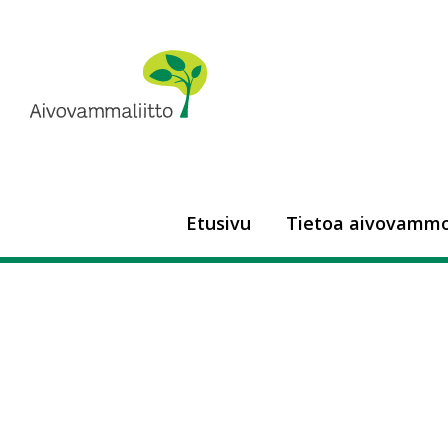
Siirry
sisältöön
Aivovammaliitto
Etusivu
Tietoa aivovammo