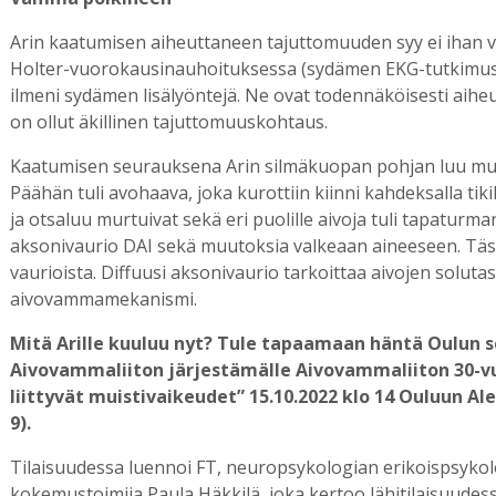
Arin kaatumisen aiheuttaneen tajuttomuuden syy ei ihan v
Holter-vuorokausinauhoituksessa (sydämen EKG-tutkimus, j
ilmeni sydämen lisälyöntejä. Ne ovat todennäköisesti aihe
on ollut äkillinen tajuttomuuskohtaus.
Kaatumisen seurauksena Arin silmäkuopan pohjan luu murtui.
Päähän tuli avohaava, joka kurottiin kiinni kahdeksalla ti
ja otsaluu murtuivat sekä eri puolille aivoja tuli tapaturm
aksonivaurio DAI sekä muutoksia valkeaan aineeseen. Tä
vaurioista. Diffuusi aksonivaurio tarkoittaa aivojen solut
aivovammamekanismi.
Mitä Arille kuuluu nyt? Tule tapaamaan häntä Oulun
Aivovammaliiton järjestämälle Aivovammaliiton 30-v
liittyvät muistivaikeudet” 15.10.2022 klo 14 Ouluun A
9).
Tilaisuudessa luennoi FT, neuropsykologian erikoispsyko
kokemustoimija Paula Häkkilä, joka kertoo lähitilaisuud