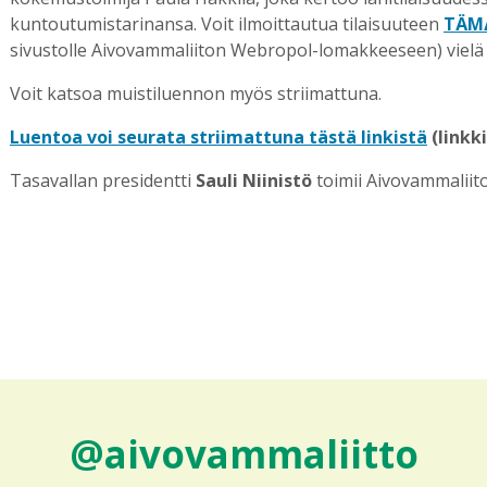
kuntoutumistarinansa. Voit ilmoittautua tilaisuuteen
TÄMÄ
sivustolle Aivovammaliiton Webropol-lomakkeeseen) vielä 
Voit katsoa muistiluennon myös striimattuna.
Luentoa voi seurata striimattuna tästä linkistä
(linkk
Tasavallan presidentti
Sauli Niinistö
toimii Aivovammaliito
@aivovammaliitto