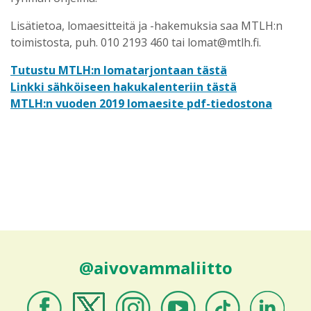
Lisätietoa, lomaesitteitä ja -hakemuksia saa MTLH:n
toimistosta, puh. 010 2193 460 tai lomat@mtlh.fi.
Tutustu MTLH:n lomatarjontaan tästä
Linkki sähköiseen hakukalenteriin tästä
MTLH:n vuoden 2019 lomaesite pdf-tiedostona
@aivovammaliitto