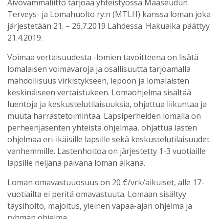
Aivovammaliitto tarjoaa yhteistyössä Maaseudun
Terveys- ja Lomahuolto ry:n (MTLH) kanssa loman joka
järjestetään 21. – 26.7.2019 Lahdessa. Hakuaika päättyy
21.4.2019.
Voimaa vertaisuudesta -lomien tavoitteena on lisätä
lomalaisen voimavaroja ja osallisuutta tarjoamalla
mahdollisuus virkistykseen, lepoon ja lomalaisten
keskinäiseen vertaistukeen. Lomaohjelma sisältää
luentoja ja keskustelutilaisuuksia, ohjattua lii
kuntaa ja
muuta harrastetoimintaa. Lapsiperheiden lomalla on
perheenjäsenten yhteistä ohjelmaa, ohjattua lasten
ohjelmaa eri-ikäisille lapsille sekä keskustelutilaisuudet
vanhemmille. Lastenhoitoa on järjestetty 1-3 vuotiaille
lapsille neljänä päivänä loman aikana.
Loman omavastuuosuus on 20 €/vrk/aikuiset, alle 17-
vuotiailta ei peritä omavastuuta. Lomaan sisältyy
täysihoito, majoitus, yleinen vapaa-ajan ohjelma ja
ryhmän ohjelma.