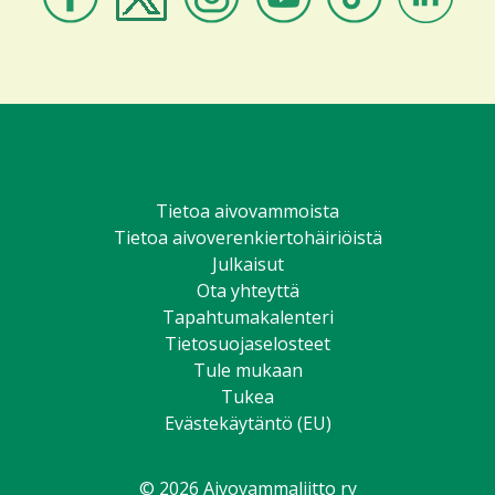
Aivovammaliitto
Aivovammaliitto
Aivovammaliitto
Aivovammaliitto
Aivovammaliitto
Aivovammali
Facebookissa
Twitterissä
Instagramissa
Youtubessa
TikTokissa
LinkedIniss
Tietoa aivovammoista
Tietoa aivoverenkiertohäiriöistä
Julkaisut
Ota yhteyttä
Tapahtumakalenteri
Tietosuojaselosteet
Tule mukaan
Tukea
Evästekäytäntö (EU)
© 2026 Aivovammaliitto ry